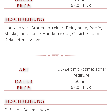
68,00 EUR
BESCHREIBUNG
Hautanalyse, Brauenkorrektur, Reinignung, Peeling,
Maske, individuelle Hautkorrektur, Gesichts- und
Dekolletemassage.
Fuß-Zeit mit kosmetischer
Pediküre
60 min
68,00 EUR
BESCHREIBUNG
Fuß- und Beinmassage.