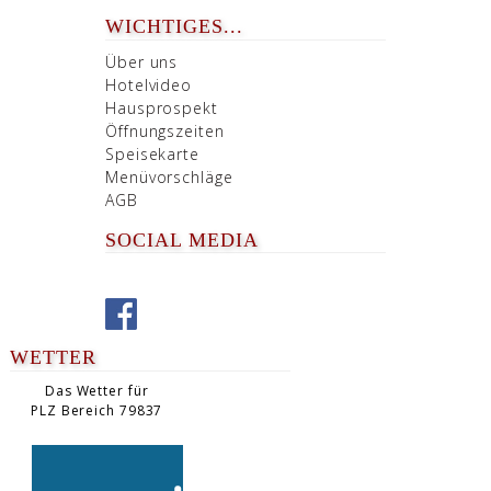
WICHTIGES...
Über uns
Hotelvideo
Hausprospekt
Öffnungszeiten
Speisekarte
Menüvorschläge
AGB
SOCIAL MEDIA
WETTER
Das Wetter für
PLZ Bereich 79837