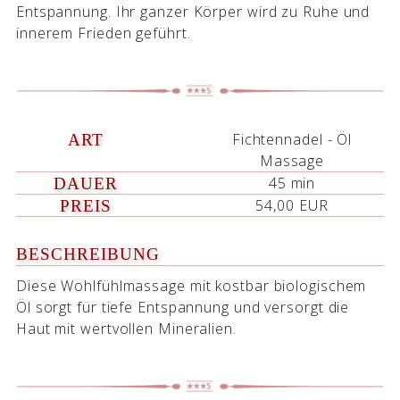
Entspannung. Ihr ganzer Körper wird zu Ruhe und
innerem Frieden geführt.
Fichtennadel - Öl
Massage
45 min
54,00 EUR
BESCHREIBUNG
Diese Wohlfühlmassage mit kostbar biologischem
Öl sorgt für tiefe Entspannung und versorgt die
Haut mit wertvollen Mineralien.