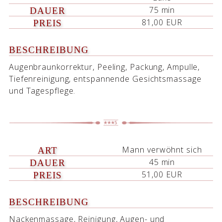
75 min
81,00 EUR
BESCHREIBUNG
Augenbraunkorrektur, Peeling, Packung, Ampulle,
Tiefenreinigung, entspannende Gesichtsmassage
und Tagespflege.
Mann verwöhnt sich
45 min
51,00 EUR
BESCHREIBUNG
Nackenmassage, Reinigung, Augen- und