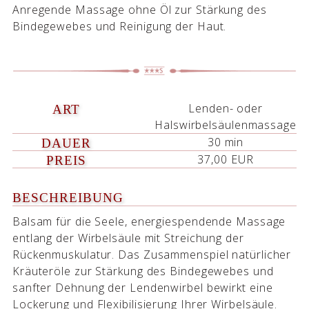
Anregende Massage ohne Öl zur Stärkung des
Bindegewebes und Reinigung der Haut.
Lenden- oder
Halswirbelsäulenmassage
30 min
37,00 EUR
BESCHREIBUNG
Balsam für die Seele, energiespendende Massage
entlang der Wirbelsäule mit Streichung der
Rückenmuskulatur. Das Zusammenspiel natürlicher
Kräuteröle zur Stärkung des Bindegewebes und
sanfter Dehnung der Lendenwirbel bewirkt eine
Lockerung und Flexibilisierung Ihrer Wirbelsäule.