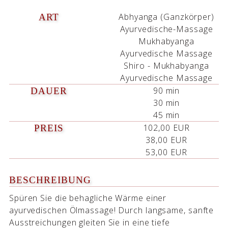
Abhyanga (Ganzkörper)
Ayurvedische-Massage
Mukhabyanga
Ayurvedische Massage
Shiro - Mukhabyanga
Ayurvedische Massage
90 min
30 min
45 min
102,00 EUR
38,00 EUR
53,00 EUR
BESCHREIBUNG
Spüren Sie die behagliche Wärme einer
ayurvedischen Ölmassage! Durch langsame, sanfte
Ausstreichungen gleiten Sie in eine tiefe