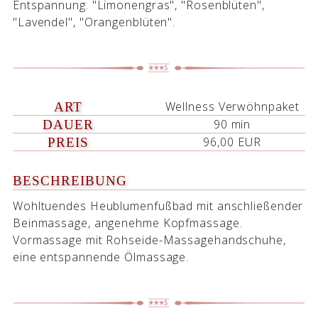
Entspannung. "Limonengras", "Rosenblüten",
"Lavendel", "Orangenblüten".
Wellness Verwöhnpaket
90 min
96,00 EUR
BESCHREIBUNG
Wohltuendes Heublumenfußbad mit anschließender
Beinmassage, angenehme Kopfmassage.
Vormassage mit Rohseide-Massagehandschuhe,
eine entspannende Ölmassage.