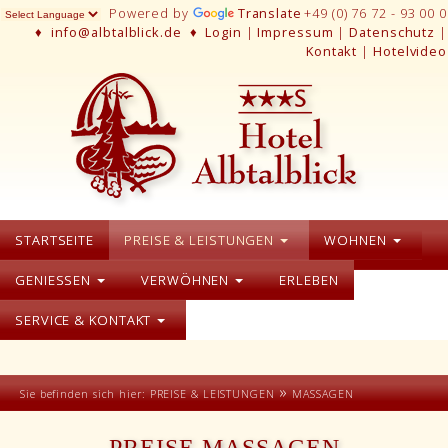
Powered by
Translate
+49 (0) 76 72 - 93 00 0
♦
info@albtalblick.de
♦
Login
|
Impressum
|
Datenschutz
|
Kontakt
|
Hotelvideo
STARTSEITE
PREISE & LEISTUNGEN
WOHNEN
GENIESSEN
VERWÖHNEN
ERLEBEN
SERVICE & KONTAKT
»
Sie befinden sich hier:
PREISE & LEISTUNGEN
MASSAGEN