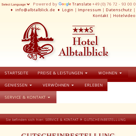
Powered by
Translate
+49 (0) 76 72 - 93 00 0
♦
info@albtalblick.de
♦
Login
|
Impressum
|
Datenschutz
|
Kontakt
|
Hotelvideo
STARTSEITE
PREISE & LEISTUNGEN
WOHNEN
GENIESSEN
VERWÖHNEN
ERLEBEN
SERVICE & KONTAKT
»
Sie befinden sich hier:
SERVICE & KONTAKT
GUTSCHEINBESTELLUNG