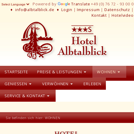
Powered by
Translate
+49 (0) 76 72 - 93 00 0
♦
info@albtalblick.de
♦
Login
|
Impressum
|
Datenschutz
|
Kontakt
|
Hotelvideo
STARTSEITE
PREISE & LEISTUNGEN
WOHNEN
GENIESSEN
VERWÖHNEN
ERLEBEN
SERVICE & KONTAKT
Sie befinden sich hier:
WOHNEN