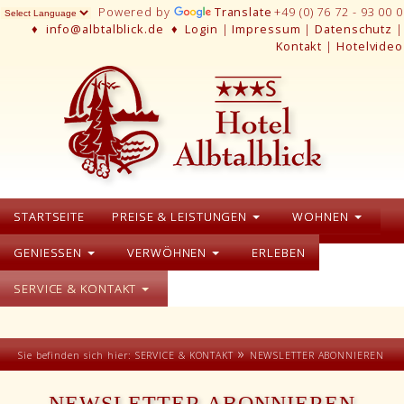
Powered by
Translate
+49 (0) 76 72 - 93 00 0
♦
info@albtalblick.de
♦
Login
|
Impressum
|
Datenschutz
|
Kontakt
|
Hotelvideo
STARTSEITE
PREISE & LEISTUNGEN
WOHNEN
GENIESSEN
VERWÖHNEN
ERLEBEN
SERVICE & KONTAKT
»
Sie befinden sich hier:
SERVICE & KONTAKT
NEWSLETTER ABONNIEREN