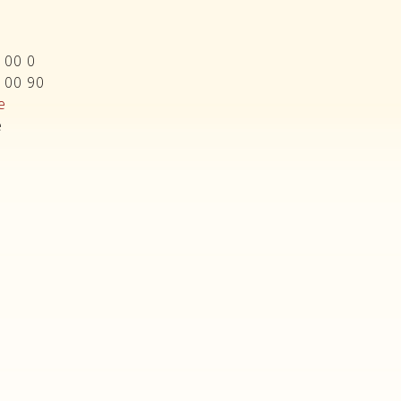
3 00 0
3 00 90
e
e