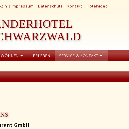
ogin
|
Impressum
|
Datenschutz
|
Kontakt
|
Hotelvideo
ANDERHOTEL
SCHWARZWALD
RWÖHNEN
ERLEBEN
SERVICE & KONTAKT
UNS
aurant GmbH