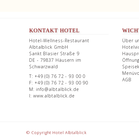
KONTAKT HOTEL
WICHT
Hotel-Wellness-Restaurant
Über u
Albtalblick GmbH
Hotelv
Sankt Blasier Straße 9
Hauspr
DE - 79837 Häusern im
Öffnun
Schwarzwald
Speise
Menüvo
T: +49 (0) 76 72 - 93 00 0
AGB
F: +49 (0) 76 72 - 93 00 90
M:
info@albtalblick.de
I:
www.albtalblick.de
© Copyright Hotel Albtalblick