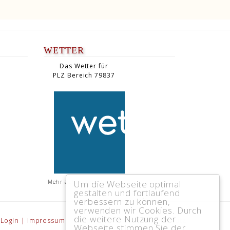
WETTER
Das Wetter für
PLZ Bereich 79837
Um die Webseite optimal
Mehr auf
wetteronline.de
gestalten und fortlaufend
verbessern zu können,
verwenden wir Cookies. Durch
die weitere Nutzung der
Login
|
Impressum
|
Sitemap
|
Kontakt
|
Datenschutz
Webseite stimmen Sie der