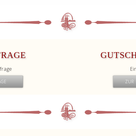
FRAGE
GUTSC
frage
Ei
AGE
ZUR