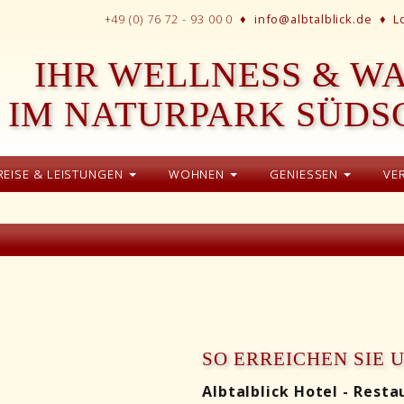
+49 (0) 76 72 - 93 00 0 ♦
info@albtalblick.de
♦
L
IHR WELLNESS & W
IM NATURPARK SÜD
REISE & LEISTUNGEN
WOHNEN
GENIESSEN
VE
SO ERREICHEN SIE 
Albtalblick Hotel - Rest