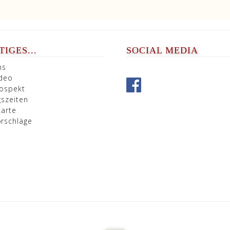
IGES...
SOCIAL MEDIA
ns
ideo
ospekt
gszeiten
karte
rschläge