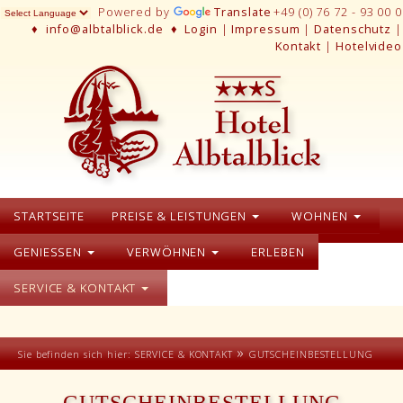
Powered by
Translate
+49 (0) 76 72 - 93 00 0
♦
info@albtalblick.de
♦
Login
|
Impressum
|
Datenschutz
|
Kontakt
|
Hotelvideo
STARTSEITE
PREISE & LEISTUNGEN
WOHNEN
GENIESSEN
VERWÖHNEN
ERLEBEN
SERVICE & KONTAKT
»
Sie befinden sich hier:
SERVICE & KONTAKT
GUTSCHEINBESTELLUNG